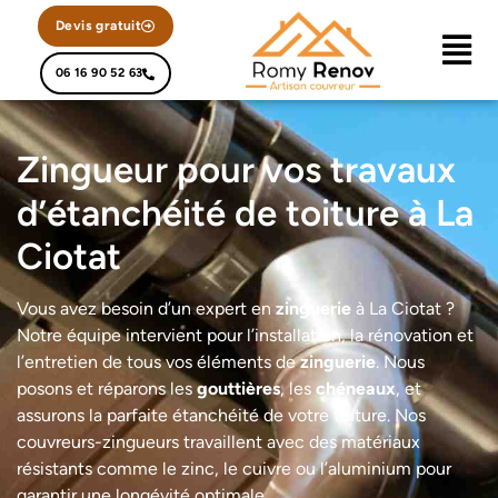
Devis gratuit
06 16 90 52 63
Zingueur pour vos travaux
d’étanchéité de toiture à La
Ciotat
Vous avez besoin d’un expert en
zinguerie
à La Ciotat ?
Notre équipe intervient pour l’installation, la rénovation et
l’entretien de tous vos éléments de
zinguerie
. Nous
posons et réparons les
gouttières
, les
chéneaux
, et
assurons la parfaite étanchéité de votre toiture. Nos
couvreurs-zingueurs travaillent avec des matériaux
résistants comme le zinc, le cuivre ou l’aluminium pour
garantir une longévité optimale.