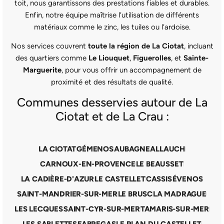
toit, nous garantissons des prestations fiables et durables.
Enfin, notre équipe maîtrise l’utilisation de différents
matériaux comme le zinc, les tuiles ou l’ardoise.
Nos services couvrent
toute la région de La Ciotat
, incluant
des quartiers comme
Le Liouquet
,
Figuerolles
, et
Sainte-
Marguerite
, pour vous offrir un accompagnement de
proximité et des résultats de qualité.
Communes desservies autour de La
Ciotat et de La Crau :
LA CIOTAT
GÉMENOS
AUBAGNE
ALLAUCH
CARNOUX-EN-PROVENCE
LE BEAUSSET
LA CADIÈRE-D'AZUR
LE CASTELLET
CASSIS
ÉVENOS
SAINT-MANDRIER-SUR-MER
LE BRUSC
LA MADRAGUE
LES LECQUES
SAINT-CYR-SUR-MER
TAMARIS-SUR-MER
LES SABLETTES
FABREGAS
LE PLAN DU CASTELLET