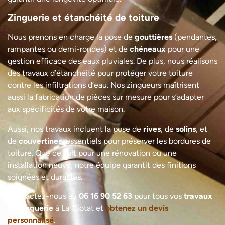
Zinguerie et étanchéité de toiture
Nous prenons en charge la pose de
gouttières
(pendantes,
rampantes ou demi-rondes) et de
chéneaux
pour une
gestion efficace des eaux pluviales. De plus, nous réalisons
des travaux d’étanchéité pour protéger votre toiture
contre les infiltrations d’eau. Nos zingueurs maîtrisent
aussi la fabrication de pièces sur mesure pour s’adapter
aux spécificités de votre maison.
Aussi, nos travaux incluent la pose de
rives
, de
solins
, et
de
couvertines
, essentiels pour préserver les bordures de
toiture. Que ce soit pour une rénovation ou une
installation neuve, notre équipe garantit des finitions
soignées et durables.
Contactez-nous au
06 16 90 52 63
pour tous vos
travaux
de zinguerie
à La Ciotat et
obtenez un devis
personnalisé
.