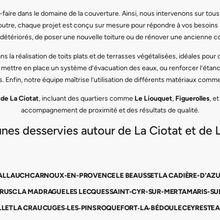
-faire dans le domaine de la couverture. Ainsi, nous intervenons sur tous 
 outre, chaque projet est conçu sur mesure pour répondre à vos besoins 
détériorés, de poser une nouvelle toiture ou de rénover une ancienne c
 la réalisation de toits plats et de terrasses végétalisées, idéales pou
 mettre en place un système d’évacuation des eaux, ou renforcer l’étanc
. Enfin, notre équipe maîtrise l’utilisation de différents matériaux comme l
 de La Ciotat
, incluant des quartiers comme
Le Liouquet
,
Figuerolles
, e
accompagnement de proximité et des résultats de qualité.
s desservies autour de La Ciotat et de L
ALLAUCH
CARNOUX-EN-PROVENCE
LE BEAUSSET
LA CADIÈRE-D'AZ
BRUSC
LA MADRAGUE
LES LECQUES
SAINT-CYR-SUR-MER
TAMARIS-SU
LLET
LA CRAU
CUGES‑LES‑PINS
ROQUEFORT‑LA‑BÉDOULE
CEYRESTE
A