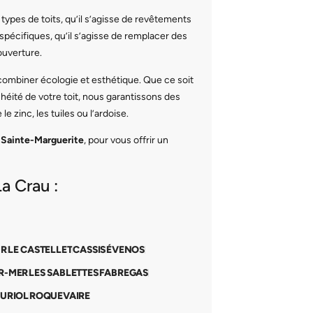
types de toits, qu’il s’agisse de revêtements
spécifiques, qu’il s’agisse de remplacer des
ouverture.
r combiner écologie et esthétique. Que ce soit
héité de votre toit, nous garantissons des
e zinc, les tuiles ou l’ardoise.
t
Sainte-Marguerite
, pour vous offrir un
a Crau :
UR
LE CASTELLET
CASSIS
ÉVENOS
R-MER
LES SABLETTES
FABREGAS
URIOL
ROQUEVAIRE