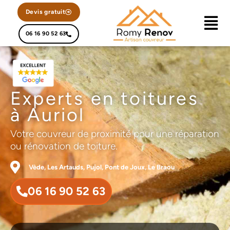
Devis gratuit
06 16 90 52 63
Experts en toitures
à Auriol
Votre couvreur de proximité pour une réparation
ou rénovation de toiture.
Vède, Les Artauds, Pujol, Pont de Joux, Le Braou
06 16 90 52 63