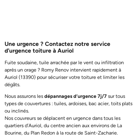
Remplacement de matériaux de couverture
Remplacement de tuiles sur Auriol
Ravalement de façade à Auriol
Pose de toiture neuve à Auriol
Travaux de toiture à Auriol
Une urgence ? Contactez notre service
d’urgence toiture à Auriol
Fuite soudaine, tuile arrachée par le vent ou infiltration
après un orage ? Romy Renov intervient rapidement à
Auriol (13390) pour sécuriser votre toiture et limiter les
dégâts.
Nous assurons les
dépannages d’urgence 7j/7
sur tous
types de couvertures : tuiles, ardoises, bac acier, toits plats
ou inclinés.
Nos couvreurs se déplacent en urgence dans tous les
quartiers d’Auriol, du centre ancien aux environs de La
Bourine, du Plan Redon à la route de Saint-Zacharie.