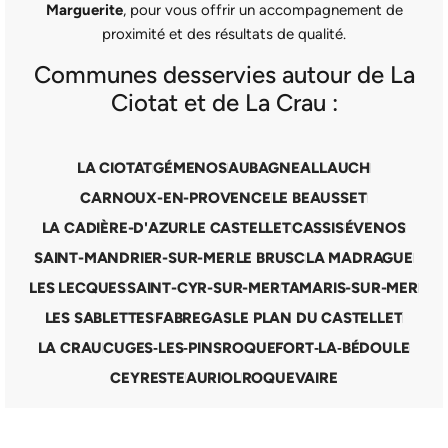
Marguerite
, pour vous offrir un accompagnement de
proximité et des résultats de qualité.
Communes desservies autour de La
Ciotat et de La Crau :
LA CIOTAT
GÉMENOS
AUBAGNE
ALLAUCH
CARNOUX-EN-PROVENCE
LE BEAUSSET
LA CADIÈRE-D'AZUR
LE CASTELLET
CASSIS
ÉVENOS
SAINT-MANDRIER-SUR-MER
LE BRUSC
LA MADRAGUE
LES LECQUES
SAINT-CYR-SUR-MER
TAMARIS-SUR-MER
LES SABLETTES
FABREGAS
LE PLAN DU CASTELLET
LA CRAU
CUGES‑LES‑PINS
ROQUEFORT‑LA‑BÉDOULE
CEYRESTE
AURIOL
ROQUEVAIRE