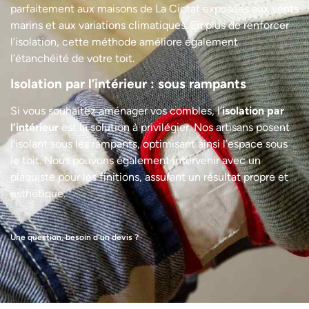
parfaitement aux maisons de La Ciotat exposées aux vents
marins et aux variations climatiques. En plus de renforcer
l’isolation, cette méthode améliore également
l’étanchéité de votre toit.
Isolation par l’intérieur : sous rampants
Si vous souhaitez aménager vos combles, l’
isolation par
l’intérieur
est la solution à privilégier. Nos artisans posent
l’isolant sous les rampants, optimisant ainsi l’espace sous
le toit. Nous pouvons également intervenir avec un
plaquiste pour les finitions, assurant un résultat propre et
esthétique.
Une question, besoin d'un devis ?