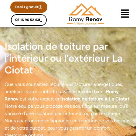
Devis gratuit
06 16 90 52 63
Isolation de toiture par
l’intérieur ou l’extérieur La
Ciotat
Que vous souhaitiez réduire vos factures énergétiques,
améliorer votre confort ou valoriser votre bien,
Romy
Renov
est votre expert en
isolation de toiture à La Ciotat
.
Notre équipe vous propose des solutions sur mesure, qu’il
s’agisse d’une isolation par l’intérieur ou par l’extérieur.
Nous adaptons notre approche en fonction de vos besoins
et de votre budget, pour vous garantir un confort
thermique optimal.