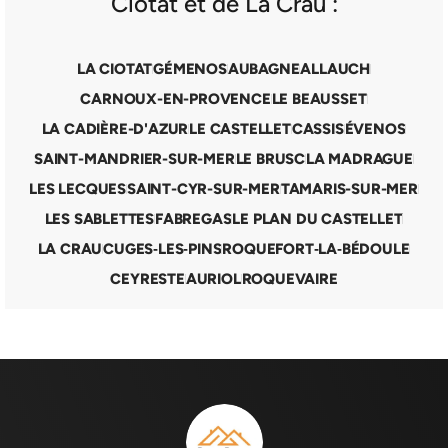
Ciotat et de La Crau :
LA CIOTAT
GÉMENOS
AUBAGNE
ALLAUCH
CARNOUX-EN-PROVENCE
LE BEAUSSET
LA CADIÈRE-D'AZUR
LE CASTELLET
CASSIS
ÉVENOS
SAINT-MANDRIER-SUR-MER
LE BRUSC
LA MADRAGUE
LES LECQUES
SAINT-CYR-SUR-MER
TAMARIS-SUR-MER
LES SABLETTES
FABREGAS
LE PLAN DU CASTELLET
LA CRAU
CUGES‑LES‑PINS
ROQUEFORT‑LA‑BÉDOULE
CEYRESTE
AURIOL
ROQUEVAIRE