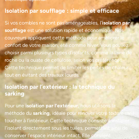
Isolation par soufflage : simple et efficace
Si vos combles ne sont pas aménageables, l’
isolation par
soufflage
est une solution rapide et économique. Nos
couvreurs appliquent cette méthode pour améliorer le
confort de votre maison, été comme hiver. Vous pouvez
choisir parmi plusieurs types d’isolants, comme la laine de
roche ou la ouate de cellulose, selon vos préférences.
Cette technique permet de limiter les pertes de chaleur
tout en évitant des travaux lourds.
Isolation par l’extérieur : la technique du
sarking
Pour une
isolation par l’extérieur
, nous utilisons la
méthode du
sarking
, idéale pour rénover votre toiture sans
toucher à l’intérieur. Cette technique consiste à installer
l’isolant directement sous les tuiles, permettant ainsi de
conserver l’espace intérieur intact. Elle convient