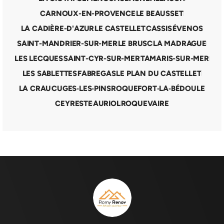
CARNOUX-EN-PROVENCE
LE BEAUSSET
LA CADIÈRE-D'AZUR
LE CASTELLET
CASSIS
ÉVENOS
SAINT-MANDRIER-SUR-MER
LE BRUSC
LA MADRAGUE
LES LECQUES
SAINT-CYR-SUR-MER
TAMARIS-SUR-MER
LES SABLETTES
FABREGAS
LE PLAN DU CASTELLET
LA CRAU
CUGES‑LES‑PINS
ROQUEFORT‑LA‑BÉDOULE
CEYRESTE
AURIOL
ROQUEVAIRE