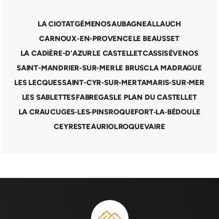
LA CIOTAT
GÉMENOS
AUBAGNE
ALLAUCH
CARNOUX-EN-PROVENCE
LE BEAUSSET
LA CADIÈRE-D'AZUR
LE CASTELLET
CASSIS
ÉVENOS
SAINT-MANDRIER-SUR-MER
LE BRUSC
LA MADRAGUE
LES LECQUES
SAINT-CYR-SUR-MER
TAMARIS-SUR-MER
LES SABLETTES
FABREGAS
LE PLAN DU CASTELLET
LA CRAU
CUGES‑LES‑PINS
ROQUEFORT‑LA‑BÉDOULE
CEYRESTE
AURIOL
ROQUEVAIRE