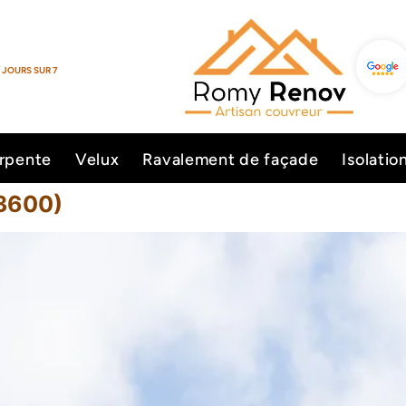
 JOURS SUR 7
rpente
Velux
Ravalement de façade
Isolatio
13600)