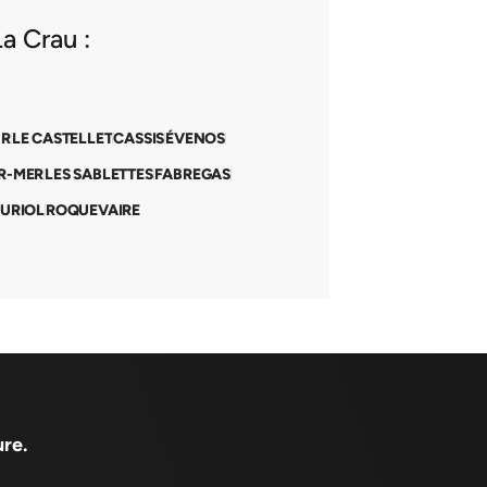
a Crau :
UR
LE CASTELLET
CASSIS
ÉVENOS
R-MER
LES SABLETTES
FABREGAS
URIOL
ROQUEVAIRE
re.