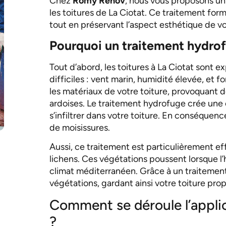
Chez
Romy Renov
, nous vous proposons u
les toitures de La Ciotat. Ce traitement forme
tout en préservant l’aspect esthétique de vot
Pourquoi un traitement hydrofu
Tout d’abord, les toitures à La Ciotat sont 
difficiles : vent marin, humidité élevée, et
les matériaux de votre toiture, provoquant des
ardoises. Le traitement hydrofuge crée un
s’infiltrer dans votre toiture. En conséquence
de moisissures.
Aussi, ce traitement est particulièrement ef
lichens. Ces végétations poussent lorsque l
climat méditerranéen. Grâce à un traitemen
végétations, gardant ainsi votre toiture pro
Comment se déroule l’appli
?