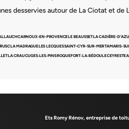
s desservies autour de La Ciotat et de L
ALLAUCH
CARNOUX-EN-PROVENCE
LE BEAUSSET
LA CADIÈRE-D'AZ
BRUSC
LA MADRAGUE
LES LECQUES
SAINT-CYR-SUR-MER
TAMARIS-SU
LLET
LA CRAU
CUGES‑LES‑PINS
ROQUEFORT‑LA‑BÉDOULE
CEYRESTE
A
Ets Romy Rénov, entreprise de toitu